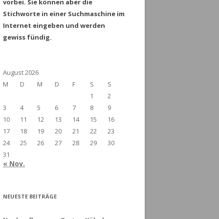
vorbei. Sie können aber die
Stichworte in einer Suchmaschine im
Internet eingeben und werden
gewiss fündig.
August 2026
M
D
M
D
F
S
S
1
2
3
4
5
6
7
8
9
10
11
12
13
14
15
16
17
18
19
20
21
22
23
24
25
26
27
28
29
30
31
« Nov.
NEUESTE BEITRÄGE