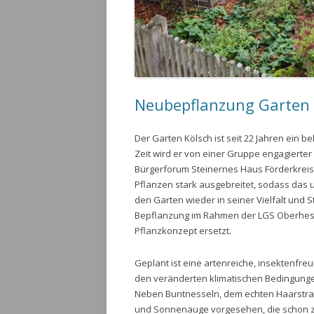
Neubepflanzung Garten 
Der Garten Kölsch ist seit 22 Jahren ein be
Zeit wird er von einer Gruppe engagierter 
Bürgerforum Steinernes Haus Förderkreis 
Pflanzen stark ausgebreitet, sodass das 
den Garten wieder in seiner Vielfalt und 
Bepflanzung im Rahmen der LGS Oberhesse
Pflanzkonzept ersetzt.
Geplant ist eine artenreiche, insektenfre
den veränderten klimatischen Bedingungen 
Neben Buntnesseln, dem echten Haarstran
und Sonnenauge vorgesehen, die schon zu 