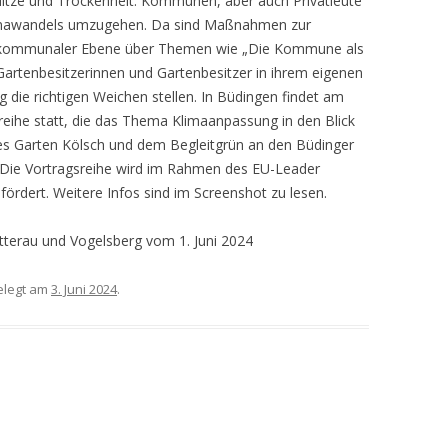
ze und Trockenheit: Kommunen, aber auch Privatleute
limawandels umzugehen. Da sind Maßnahmen zur
 kommunaler Ebene über Themen wie „Die Kommune als
rtenbesitzerinnen und Gartenbesitzer in ihrem eigenen
 die richtigen Weichen stellen. In Büdingen findet am
he statt, die das Thema Klimaanpassung in den Blick
es Garten Kölsch und dem Begleitgrün an den Büdinger
. Die Vortragsreihe wird im Rahmen des EU-Leader
rdert. Weitere Infos sind im Screenshot zu lesen.
tterau und Vogelsberg vom 1. Juni 2024
legt am
3. Juni 2024
.