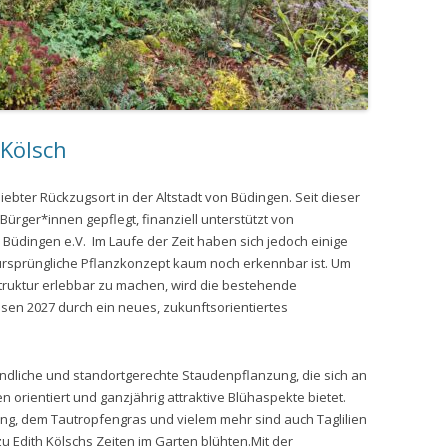
Kölsch
liebter Rückzugsort in der Altstadt von Büdingen. Seit dieser
Bürger*innen gepflegt, finanziell unterstützt von
Büdingen e.V. Im Laufe der Zeit haben sich jedoch einige
ursprüngliche Pflanzkonzept kaum noch erkennbar ist. Um
Struktur erlebbar zu machen, wird die bestehende
n 2027 durch ein neues, zukunftsorientiertes
undliche und standortgerechte Staudenpflanzung, die sich an
orientiert und ganzjährig attraktive Blühaspekte bietet.
g, dem Tautropfengras und vielem mehr sind auch Taglilien
Edith Kölschs Zeiten im Garten blühten.Mit der