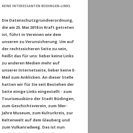
KEINE INTERESSANTEN BÜDINGEN-LINKS
Die Datenschutzgrundverordnung,
die am 25. Mai 2018 in Kraft getreten
ist, führt in Vereinen wie dem
unseren zu Verunsicherung. Um auf
der rechtssicheren Seite zu sein,
heißt das für uns: lieber keine Links
zu anderen Medien mehr auf
unserer Internetseite, lieber keine E-
Mail zum Anklicken. An dieser Stelle
hatten wir für Sie seit Bestehen der
Seite einige Links eingestellt - zum
Tourismusbüro der Stadt Büdingen,
zum Geschichtsverein, zum 50er-
Jahre Museum, zum Kulturkreis, zur
Keltenwelt auf dem Glauberg und
zum Vulkanradweg. Das ist nun