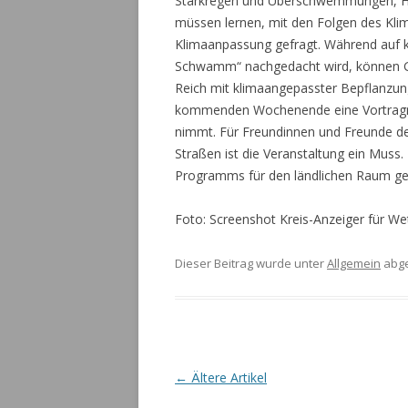
Starkregen und Überschwemmungen, Hit
müssen lernen, mit den Folgen des K
Klimaanpassung gefragt. Während auf
Schwamm“ nachgedacht wird, können Ga
Reich mit klimaangepasster Bepflanzung
kommenden Wochenende eine Vortragrei
nimmt. Für Freundinnen und Freunde d
Straßen ist die Veranstaltung ein Muss
Programms für den ländlichen Raum gefö
Foto: Screenshot Kreis-Anzeiger für We
Dieser Beitrag wurde unter
Allgemein
abge
Artikel-Navigation
←
Ältere Artikel