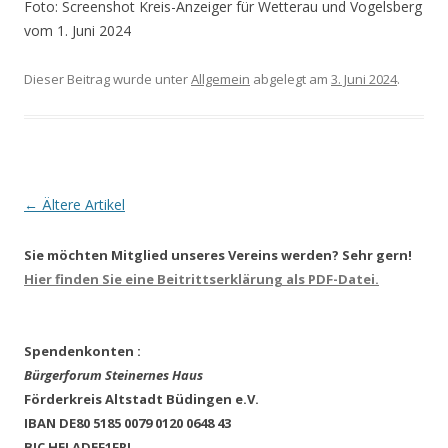
Foto: Screenshot Kreis-Anzeiger für Wetterau und Vogelsberg
vom 1. Juni 2024
Dieser Beitrag wurde unter
Allgemein
abgelegt am
3. Juni 2024
.
Artikel-Navigation
←
Ältere Artikel
Sie möchten Mitglied unseres Vereins werden? Sehr gern!
Hier finden Sie eine Beitrittserklärung als PDF-Datei.
Spendenkonten :
Bürgerforum Steinernes Haus
Förderkreis Altstadt Büdingen e.V.
IBAN DE80 5185 0079 0120 0648 43
BIC HELADEF1FRI