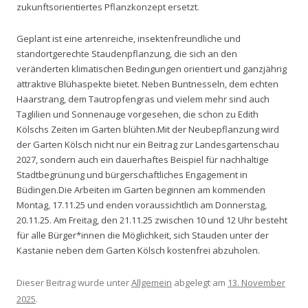
zukunftsorientiertes Pflanzkonzept ersetzt.
Geplant ist eine artenreiche, insektenfreundliche und
standortgerechte Staudenpflanzung, die sich an den
veränderten klimatischen Bedingungen orientiert und ganzjährig
attraktive Blühaspekte bietet. Neben Buntnesseln, dem echten
Haarstrang, dem Tautropfengras und vielem mehr sind auch
Taglilien und Sonnenauge vorgesehen, die schon zu Edith
Kölschs Zeiten im Garten blühten.Mit der Neubepflanzung wird
der Garten Kölsch nicht nur ein Beitrag zur Landesgartenschau
2027, sondern auch ein dauerhaftes Beispiel für nachhaltige
Stadtbegrünung und bürgerschaftliches Engagement in
Büdingen.Die Arbeiten im Garten beginnen am kommenden
Montag, 17.11.25 und enden voraussichtlich am Donnerstag,
20.11.25. Am Freitag, den 21.11.25 zwischen 10 und 12 Uhr besteht
für alle Bürger*innen die Möglichkeit, sich Stauden unter der
Kastanie neben dem Garten Kölsch kostenfrei abzuholen.
Dieser Beitrag wurde unter
Allgemein
abgelegt am
13. November
2025
.